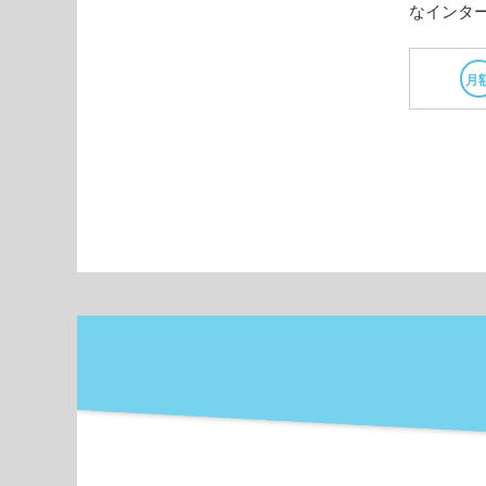
なインタ
月