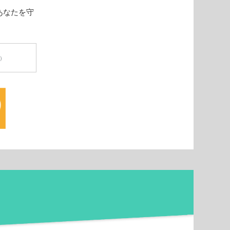
あなたを守
円）