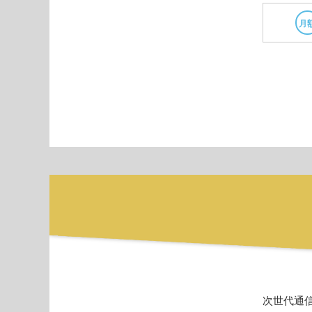
月
次世代通