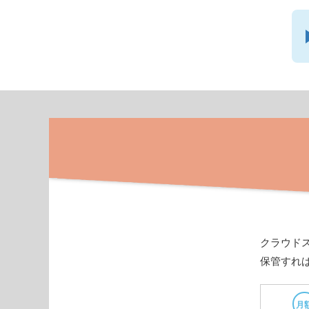
クラウド
保管すれ
月