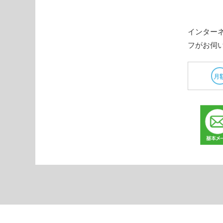
インター
フがお伺
月