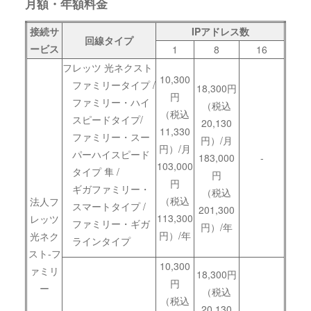
月額・年額料金
接続サ
IPアドレス数
回線タイプ
ービス
1
8
16
フレッツ 光ネクスト
10,300
ファミリータイプ /
18,300円
円
ファミリー・ハイ
（税込
（税込
スピードタイプ/
20,130
11,330
ファミリー・スー
円）/月
円）/月
パーハイスピード
183,000
-
103,000
タイプ 隼 /
円
円
ギガファミリー・
（税込
（税込
法人フ
スマートタイプ /
201,300
113,300
レッツ
ファミリー・ギガ
円）/年
円）/年
光ネク
ラインタイプ
スト-フ
10,300
ァミリ
18,300円
円
ー
（税込
（税込
20,130