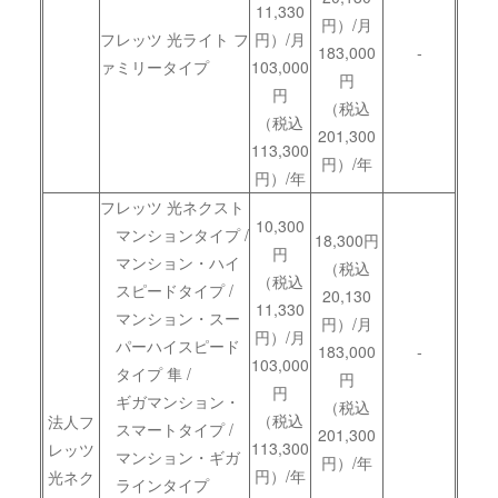
11,330
円）/月
フレッツ 光ライト フ
円）/月
183,000
-
ァミリータイプ
103,000
円
円
（税込
（税込
201,300
113,300
円）/年
円）/年
フレッツ 光ネクスト
10,300
マンションタイプ /
18,300円
円
マンション・ハイ
（税込
（税込
スピードタイプ /
20,130
11,330
マンション・スー
円）/月
円）/月
パーハイスピード
183,000
-
103,000
タイプ 隼 /
円
円
ギガマンション・
（税込
（税込
法人フ
スマートタイプ /
201,300
113,300
レッツ
マンション・ギガ
円）/年
円）/年
光ネク
ラインタイプ